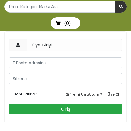
0
(
)
Üye Girişi
Beni Hatırla !
Şifremi Unuttum ?
Üye Ol